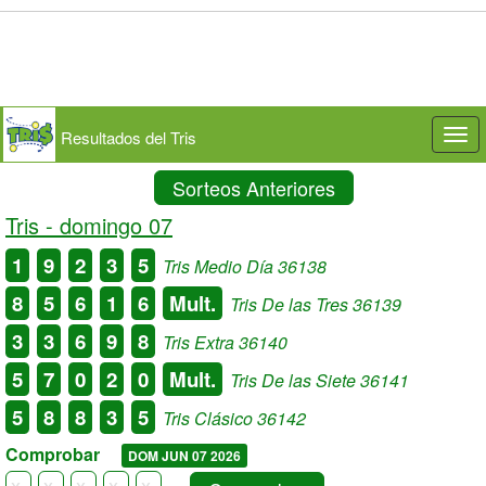
Resultados del Tris
Togg
navi
Sorteos Anteriores
Tris -
domingo 07
1
9
2
3
5
Tris Medio Día 36138
8
5
6
1
6
Mult.
Tris De las Tres 36139
3
3
6
9
8
Tris Extra 36140
5
7
0
2
0
Mult.
Tris De las Siete 36141
5
8
8
3
5
Tris Clásico 36142
Comprobar
DOM JUN 07 2026