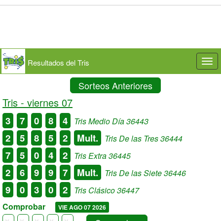
Resultados del Tris
Togg
navi
Sorteos Anteriores
Tris -
viernes 07
3
7
0
8
4
Tris Medio Día 36443
2
5
8
5
2
Mult.
Tris De las Tres 36444
7
5
0
4
2
Tris Extra 36445
2
6
9
9
7
Mult.
Tris De las Siete 36446
9
0
3
0
2
Tris Clásico 36447
Comprobar
VIE AGO 07 2026