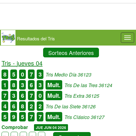
Resultados del Tris
Togg
navi
Sorteos Anteriores
Tris -
jueves 04
8
5
0
7
3
Tris Medio Día 36123
1
8
3
6
3
Mult.
Tris De las Tres 36124
7
3
6
7
0
Mult.
Tris Extra 36125
4
6
8
2
2
Tris De las Siete 36126
5
9
5
7
7
Mult.
Tris Clásico 36127
Comprobar
JUE JUN 04 2026