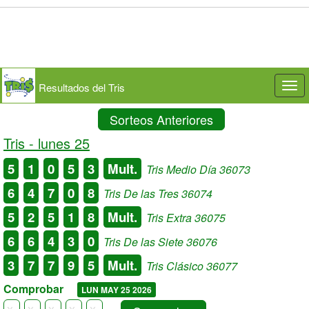
Resultados del Tris
Togg
navi
Sorteos Anteriores
Tris -
lunes 25
5
1
0
5
3
Mult.
Tris Medio Día 36073
6
4
7
0
8
Tris De las Tres 36074
5
2
5
1
8
Mult.
Tris Extra 36075
6
6
4
3
0
Tris De las Siete 36076
3
7
7
9
5
Mult.
Tris Clásico 36077
Comprobar
LUN MAY 25 2026