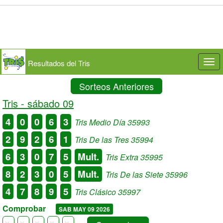
Resultados del Tris
Togg
navi
Sorteos Anteriores
Tris -
sábado 09
4
0
0
6
3
Tris Medio Día 35993
2
9
2
6
1
Tris De las Tres 35994
6
3
0
7
5
Mult.
Tris Extra 35995
8
2
3
0
5
Mult.
Tris De las Siete 35996
4
7
8
9
5
Tris Clásico 35997
Comprobar
SAB MAY 09 2026