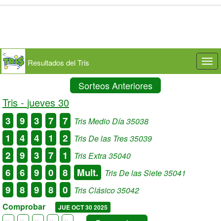
Resultados del Tris
Togg
navi
Sorteos Anteriores
Tris -
jueves 30
3
9
3
7
7
Tris Medio Día 35038
1
4
4
1
2
Tris De las Tres 35039
2
9
3
7
1
Tris Extra 35040
6
6
9
0
8
Mult.
Tris De las Siete 35041
9
8
9
8
0
Tris Clásico 35042
Comprobar
JUE OCT 30 2025