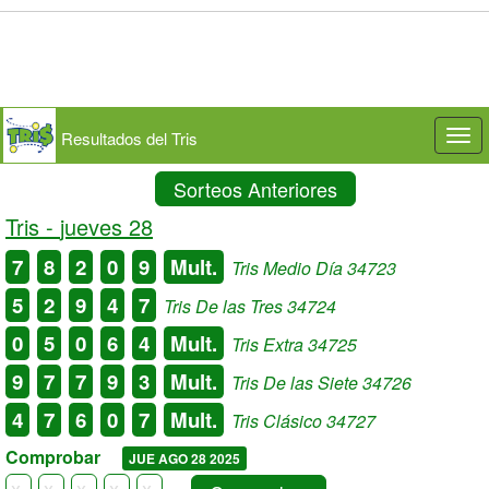
Resultados del Tris
Togg
navi
Sorteos Anteriores
Tris -
jueves 28
7
8
2
0
9
Mult.
Tris Medio Día 34723
5
2
9
4
7
Tris De las Tres 34724
0
5
0
6
4
Mult.
Tris Extra 34725
9
7
7
9
3
Mult.
Tris De las Siete 34726
4
7
6
0
7
Mult.
Tris Clásico 34727
Comprobar
JUE AGO 28 2025