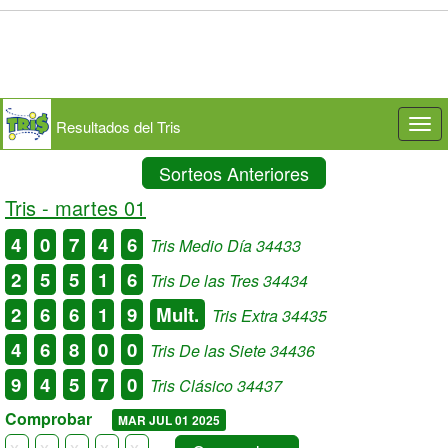
Resultados del Tris
Togg
navi
Sorteos Anteriores
Tris -
martes 01
4
0
7
4
6
Tris Medio Día 34433
2
5
5
1
6
Tris De las Tres 34434
2
6
6
1
9
Mult.
Tris Extra 34435
4
6
8
0
0
Tris De las Siete 34436
9
4
5
7
0
Tris Clásico 34437
Comprobar
MAR JUL 01 2025