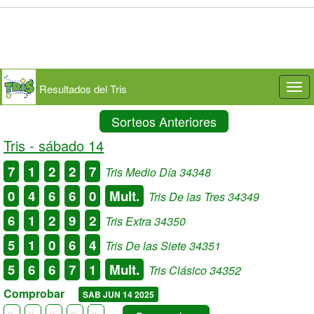
Resultados del Tris
Togg
navi
Sorteos Anteriores
Tris -
sábado 14
7
1
2
2
7
Tris Medio Día 34348
0
4
6
6
0
Mult.
Tris De las Tres 34349
6
1
2
9
2
Tris Extra 34350
5
1
0
6
4
Tris De las Siete 34351
5
6
6
7
1
Mult.
Tris Clásico 34352
Comprobar
SAB JUN 14 2025