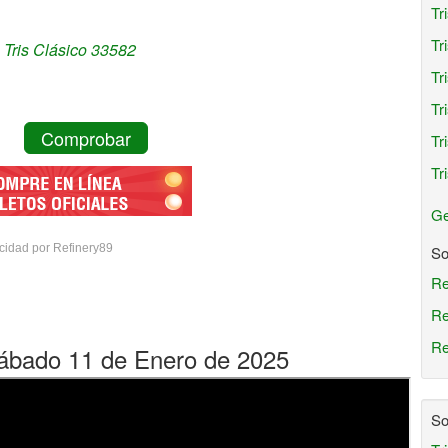
Tr
Tr
Tris Clásico 33582
Tr
Tr
Comprobar
Tr
Tr
Ge
cidad por Refinery89
So
Re
Re
Re
 Sábado 11 de Enero de 2025
So