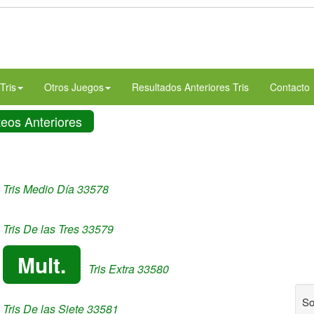
Tris
Otros Juegos
Resultados Anteriores Tris
Contacto
teos Anteriores
Tris Medio Día 33578
Tris De las Tres 33579
Mult.
Tris Extra 33580
So
Tris De las Siete 33581