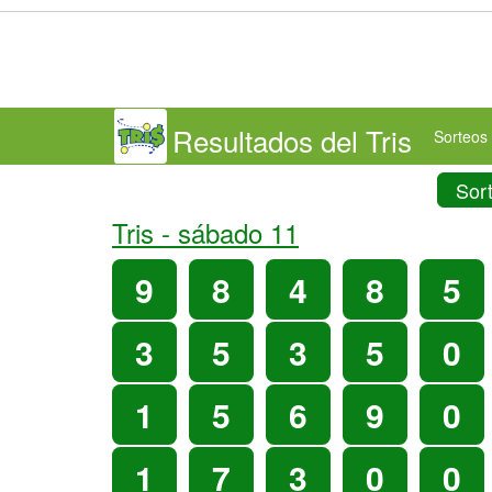
Resultados del Tris
Sorteos 
Sor
Tris -
sábado 11
9
8
4
8
5
3
5
3
5
0
1
5
6
9
0
1
7
3
0
0