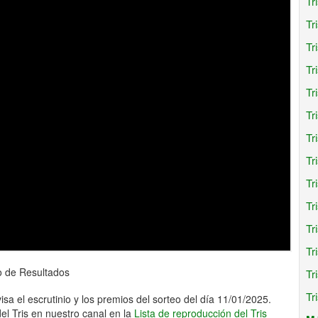
Tr
Tr
Tr
Tr
Tr
Tr
Tr
Tr
Tr
Tr
Tr
Tr
o de Resultados
Tr
Tr
isa el escrutinio y los premios del sorteo del día 11/01/2025.
l Tris en nuestro canal en la
Lista de reproducción del Tris