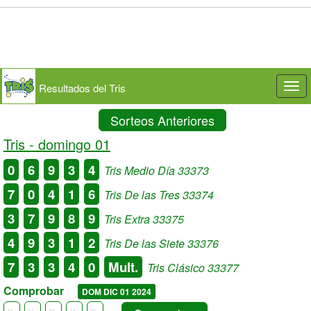
Resultados del Tris
Togg
navi
Sorteos Anteriores
Tris -
domingo 01
0
6
9
3
4
Tris Medio Día 33373
7
0
4
1
6
Tris De las Tres 33374
3
7
9
8
9
Tris Extra 33375
4
9
3
1
2
Tris De las Siete 33376
7
3
3
4
0
Mult.
Tris Clásico 33377
Comprobar
DOM DIC 01 2024