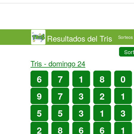
Resultados del Tris
Sorteos 
Sor
Tris -
domingo 24
6
7
1
8
0
9
7
3
2
1
5
5
3
1
3
2
8
6
6
1