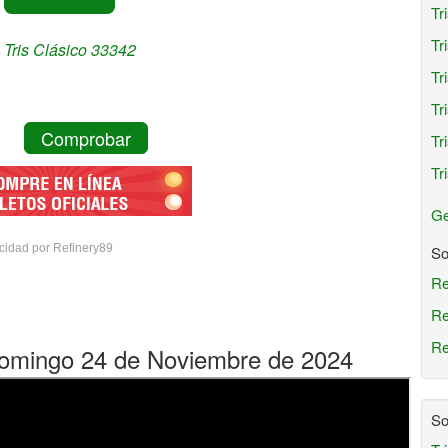
Tr
Tr
Tris Clásico 33342
Tr
Tr
Comprobar
Tr
Tr
Ge
cidad por Refinery89
So
Re
Re
Re
 Domingo 24 de Noviembre de 2024
So