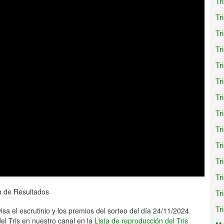
Tr
Tr
Tr
Tr
Tr
Tr
Tr
Tr
Tr
Tr
Tr
Tr
o de Resultados
Tr
Tr
isa el escrutinio y los premios del sorteo del día 24/11/2024.
l Tris en nuestro canal en la
Lista de reproducción del Tris