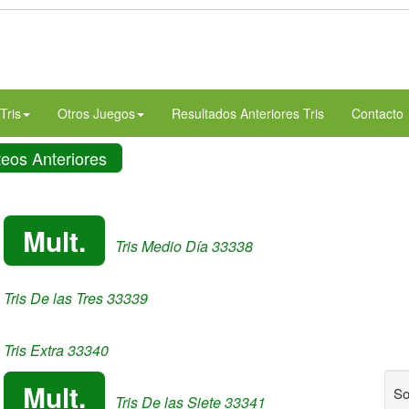
Tris
Otros Juegos
Resultados Anteriores Tris
Contacto
teos Anteriores
Mult.
Tris Medio Día 33338
Tris De las Tres 33339
Tris Extra 33340
Mult.
So
Tris De las Siete 33341