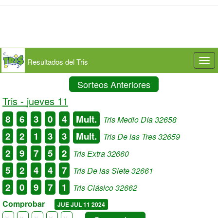
Resultados del Tris
Togg
navi
Sorteos Anteriores
Tris -
jueves 11
8
6
3
0
4
Mult.
Tris Medio Día 32658
2
2
1
3
3
Mult.
Tris De las Tres 32659
2
9
7
5
2
Tris Extra 32660
5
2
4
4
7
Tris De las Siete 32661
2
0
9
7
1
Tris Clásico 32662
Comprobar
JUE JUL 11 2024