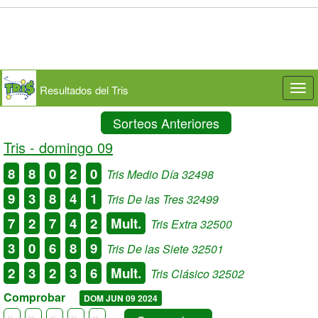
Resultados del Tris
Togg
navi
Sorteos Anteriores
Tris -
domingo 09
8
8
0
2
0
Tris Medio Día 32498
9
3
8
4
1
Tris De las Tres 32499
7
2
7
4
2
Mult.
Tris Extra 32500
3
0
6
8
9
Tris De las Siete 32501
2
3
2
3
6
Mult.
Tris Clásico 32502
Comprobar
DOM JUN 09 2024