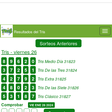
Resultados del Tris
Togg
navi
Sorteos Anteriores
Tris -
viernes 26
8
9
6
2
0
Tris Medio Día 31823
3
7
2
5
1
Tris De las Tres 31824
4
2
7
9
2
Tris Extra 31825
4
8
0
2
3
Tris De las Siete 31826
5
3
1
8
7
Tris Clásico 31827
Comprobar
VIE ENE 26 2024